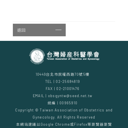
返回
10449台北市民權西路70號5樓
TEL | 02-25684819
FAX | 02-21001476
EMAIL | obsgyntw@seed.net.tw
統編 | 00965910
Copyright © Taiwan Association of Obstetrics and
Gynecology. All Rights Reserved
本網站建議以Google Chrome或Firefox等瀏覽器瀏覽