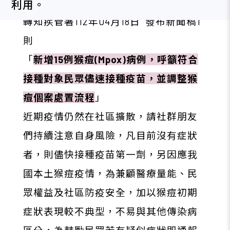
利用。
轉知疾管署112年04月18日 發布新聞稿1
則
「
新增15例猴痘(Mpox)病例，呼籲符合
接種對象民眾儘速接種疫苗，並調整猴
痘個案處置流程
」
近期疫情仍然在社區擴散，請社群朋友
們持續注意自身風險，凡目前沒有症狀
者，則儘快接種疫苗第一劑，另因應我
國本土猴痘疫情，為兼顧醫療量能、民
眾權益及社區防疫安全，加以猴痘初期
症狀表現較不典型，不易與其他傳染病