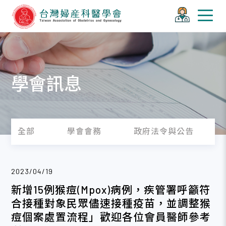
學會訊息
全部
學會會務
政府法令與公告
2023/04/19
新增15例猴痘(Mpox)病例，疾管署呼籲符
合接種對象民眾儘速接種疫苗，並調整猴
痘個案處置流程」歡迎各位會員醫師參考