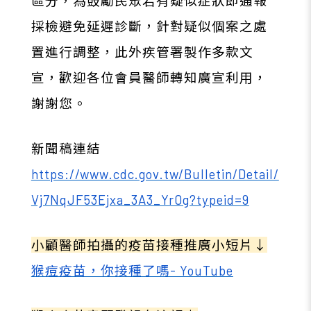
區分，為鼓勵民眾若有疑似症狀即通報
採檢避免延遲診斷，針對疑似個案之處
置進行調整，此外疾管署製作多款文
宣，歡迎各位會員醫師轉知廣宣利用，
謝謝您。
新聞稿連結
https://www.cdc.gov.tw/Bulletin/Detail/
Vj7NqJF53Ejxa_3A3_Yr0g?typeid=9
小顧醫師拍攝的疫苗接種推廣小短片↓
猴痘疫苗，你接種了嗎- YouTube