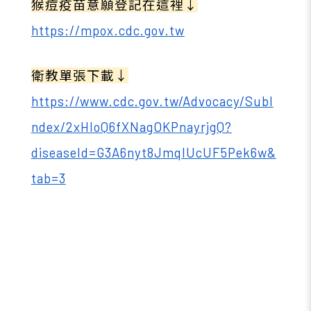
猴痘疫苗意願登記在這裡↓
https://mpox.cdc.gov.tw
衛教單張下載↓
https://www.cdc.gov.tw/Advocacy/SubI
ndex/2xHloQ6fXNagOKPnayrjgQ?
diseaseId=G3A6nyt8JmqIUcUF5Pek6w&
tab=3