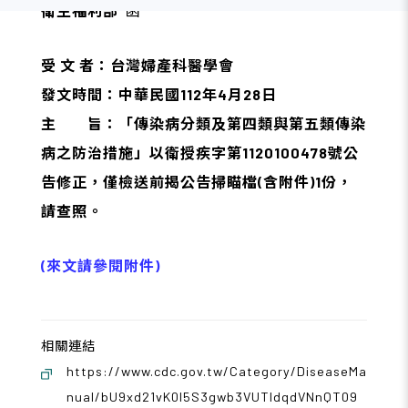
衛生福利部
函
受 文 者：台灣婦產科醫學會
發文時間：中華民國112年4月28日
主 旨：「傳染病分類及第四類與第五類傳染
病之防治措施」以衛授疾字第1120100478號公
告修正，僅檢送前揭公告掃瞄檔(含附件)1份，
請查照。
(來文請參閱附件)
相關連結
https://www.cdc.gov.tw/Category/DiseaseMa
nual/bU9xd21vK0l5S3gwb3VUTldqdVNnQT09