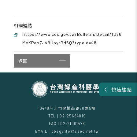
相關連結
https://www.cdc.gov.tw/Bulletin/Detail/fJs6
MeKPao7J49UpyrBd5Q?typeid=48
返回
快速連結
10449台北市民權西路70號5樓
TEL | 02-25684819
FAX | 02-21001476
EMAIL | obsgyntw@seed.net.tw