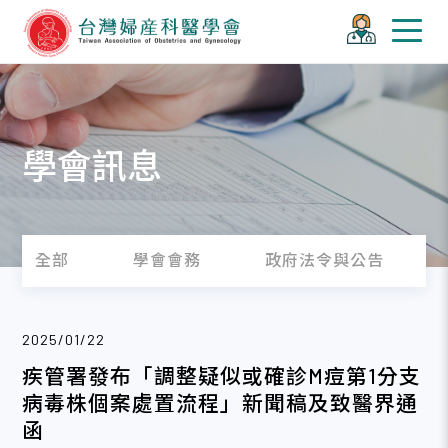
學會訊息
全部
學會會務
政府法令與公告
2025/01/22
疾管署發布「調整疑似或確診M痘第1分支
病毒株個案處置流程」新聞稿及致醫界通
函