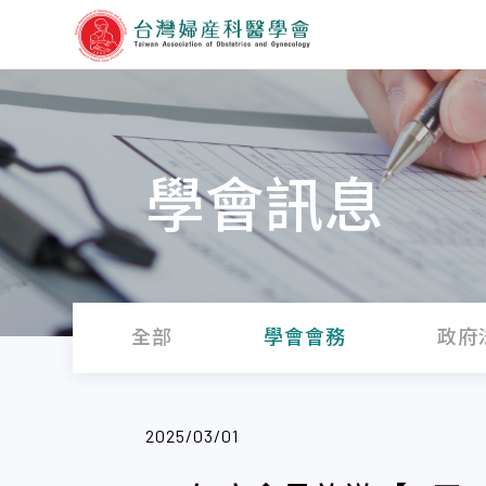
學會訊息
全部
學會會務
政府
2025/03/01