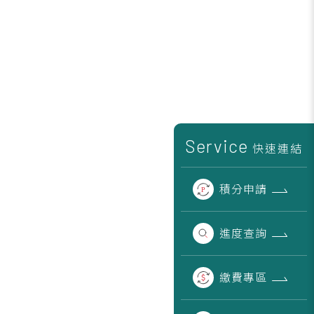
Service
快速連結
積分
申請
進度
查詢
繳費
專區