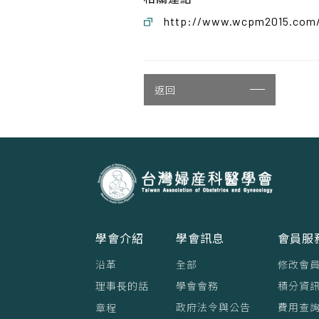
http://www.wcpm2015.com
返回
學會介紹
學會訊息
會員服
沿革
全部
修改會
理事⻑的話
學會會務
積分資訊
政府法令與公告
費用查
章程