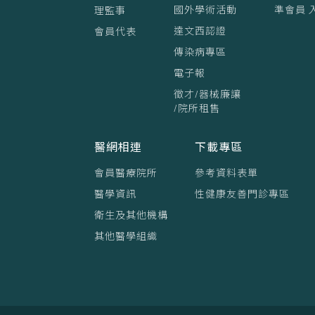
國外學術活動
準會員 
理監事
達文西認證
會員代表
傳染病專區
電子報
徵才/器械廉讓
/院所租售
醫網相連
下載專區
會員醫療院所
參考資料表單
醫學資訊
性健康友善門診專區
衛生及其他機構
其他醫學組織