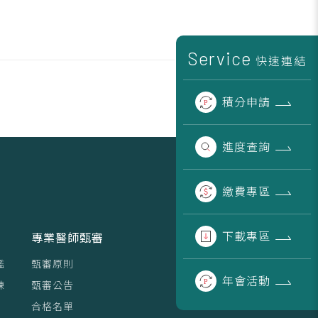
Service
快速連結
積分
申請
進度
查詢
繳費
專區
下載
專區
專業醫師甄審
鑑
甄審原則
年會
活動
練
甄審公告
合格名單