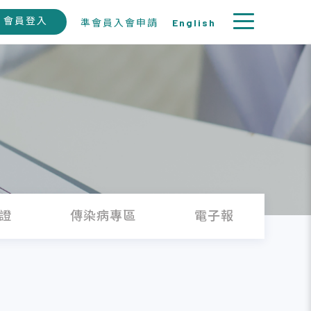
會員登入
準會員入會申請
English
證
傳染病專區
電子報
徵