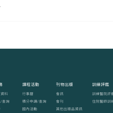
/
務
課程活動
刊物出版
訓練評鑑
員資料
行事曆
會訊
訓練醫院評
/查詢
積分申請/查詢
會刊
住院醫師訓
詢
國內活動
其他出版品資訊