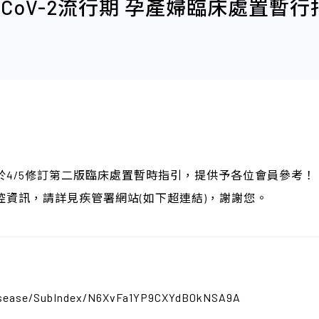
CoV-2流行期 孕產婦臨床處置暫行
4/5修訂第二版臨床處置暫時指引，提供予各位會員參考！
資訊，請詳見疾管署網站(如下超連結)，謝謝您。
isease/SubIndex/N6XvFa1YP9CXYdB0kNSA9A