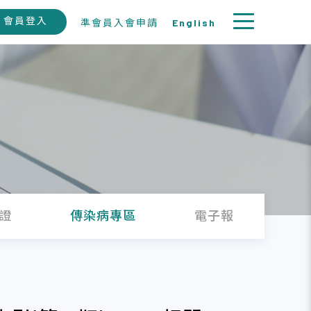
會員登入
準會員入會申請
English
證
傳染病專區
電子報
徵