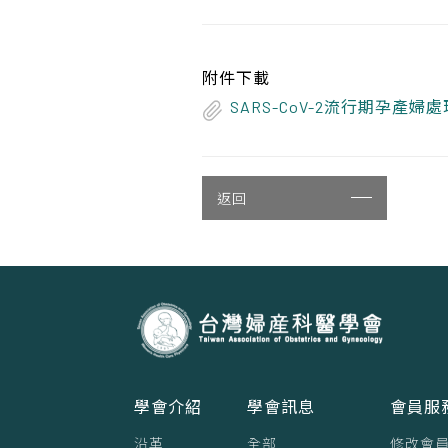
附件下載
SARS-CoV-2流行期孕產婦
返回
學會介紹
學會訊息
會員服
沿革
全部
修改會