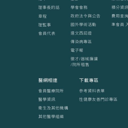
理事⻑的話
學會會務
積分資訊
政府法令與公告
費用查
章程
國外學術活動
準會員 
理監事
達文西認證
會員代表
傳染病專區
電子報
徵才/器械廉讓
/院所租售
醫網相連
下載專區
會員醫療院所
參考資料表單
醫學資訊
性健康友善門診專區
衛生及其他機構
其他醫學組織