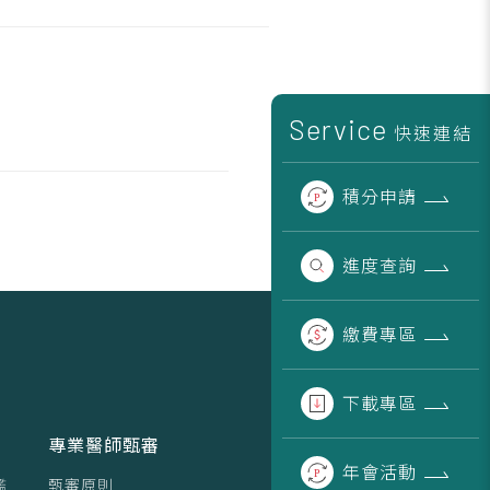
Service
快速連結
積分
申請
進度
查詢
繳費
專區
下載
專區
專業醫師甄審
年會
活動
鑑
甄審原則