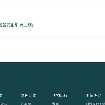
處理暫行指引(第二版)
務
課程活動
刊物出版
訓練評鑑
員資料
行事曆
會訊
訓練醫院評