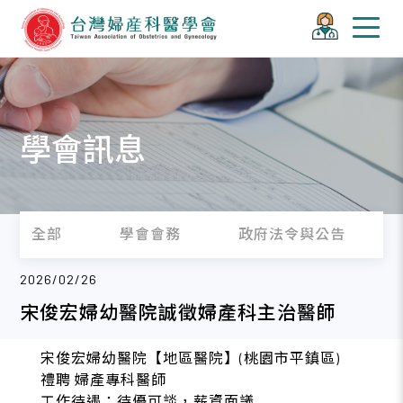
學會訊息
全部
學會會務
政府法令與公告
2026/02/26
宋俊宏婦幼醫院誠徵婦產科主治醫師
宋俊宏婦幼醫院【地區醫院】(桃園市平鎮區)
禮聘 婦產專科醫師
工作待遇：待優可談，薪資面議