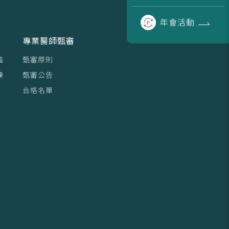
年會
活動
專業醫師甄審
鑑
甄審原則
練
甄審公告
合格名單