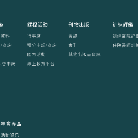
務
課程活動
刊物出版
訓練評鑑
員資料
行事曆
會訊
訓練醫院評
/查詢
積分申請/查詢
會刊
住院醫師訓
詢
國內活動
其他出版品資訊
入會申請
線上教育平台
年會專區
活動資訊