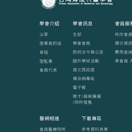
學會介紹
學會訊息
會員服
沿革
全部
修改會
理事⻑的話
學會會務
積分資訊
政府法令與公告
費用查
章程
國外學術活動
準會員 
理監事
達文西認證
會員代表
傳染病專區
電子報
徵才/器械廉讓
/院所租售
醫網相連
下載專區
會員醫療院所
參考資料表單