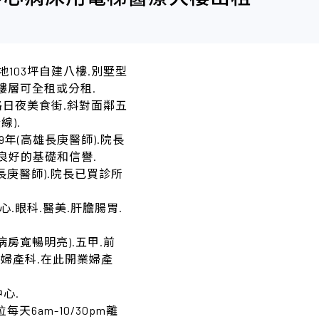
地103坪自建八樓.別墅型
.樓層可全租或分租.
強路日夜美食街.斜對面鄰五
).
9年(高雄長庚醫師).院長
良好的基礎和信譽.
長庚醫師).院長已買診所
心.眼科.醫美.肝膽腸胃.
病房寬暢明亮).五甲.前
缺婦產科.在此開業婦產
心.
天6am-10/30pm離