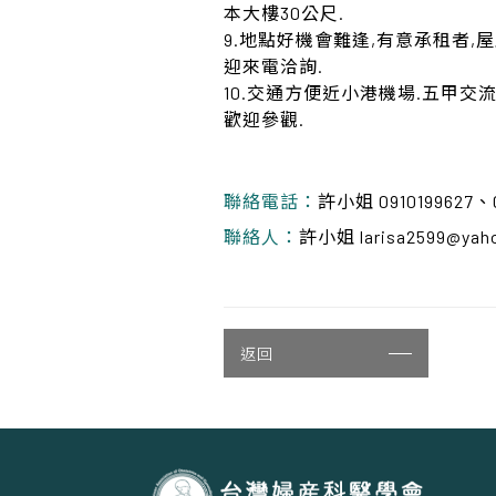
本大樓30公尺.
9.地點好機會難逢,有意承租者,
迎來電洽詢.
10.交通方便近小港機場.五甲交流道
歡迎參觀.
聯絡電話：
許小姐 0910199627、
聯絡人：
許小姐 larisa2599@ya
返回