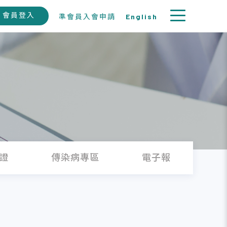
會員登入
準會員入會申請
English
證
傳染病專區
電子報
徵