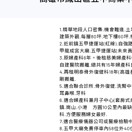
1.精華地段人口密集.機會難逢.土
建築外觀.每層80坪.地下樓60坪
2.近前鎮五甲捷運站(紅線).自
甲龍成宮大廟.五甲捷運站(未來黃線
3.原婦產科6年。後租慈美婦產科
自建醫院搬離.總共有15年婦產科
4.再租明泰骨外復健科18年(高雄
剛搬離.
5.適合聯合診所.骨外復健.洗腎中
耳鼻喉.牙科
6.適合婦產科兼月子中心(套房式
鎮.崗山.小港 方圓10公里內最
科.方便服務婦女最好.
7.適合醫療儀器公司或醫療檢驗中
8.五甲大廟免費停車內58位外40位每