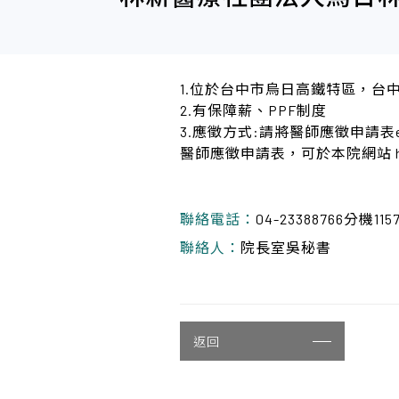
1.位於台中市烏日高鐵特區，台
2.有保障薪、PPF制度
3.應徵方式:請將醫師應徵申請表email至
醫師應徵申請表，可於本院網站 http:
聯絡電話：
04-23388766分機115
聯絡人：
院長室吳秘書
返回