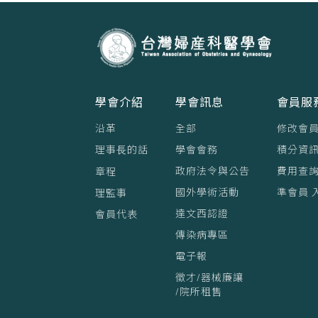
學會介紹
學會訊息
會員服
沿革
全部
修改會
理事⻑的話
學會會務
積分資訊
政府法令與公告
費用查
章程
國外學術活動
準會員 
理監事
達文西認證
會員代表
傳染病專區
電子報
徵才/器械廉讓
/院所租售