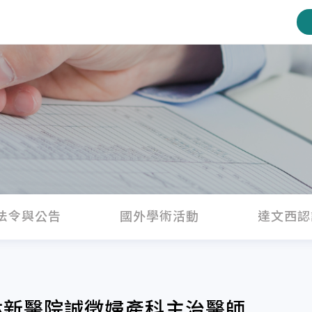
法令與公告
國外學術活動
達文西認
林新醫院誠徵婦產科主治醫師