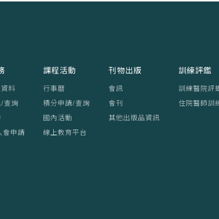
務
課程活動
刊物出版
訓練評鑑
員資料
行事曆
會訊
訓練醫院評
/查詢
積分申請/查詢
會刊
住院醫師訓
詢
國內活動
其他出版品資訊
入會申請
線上教育平台