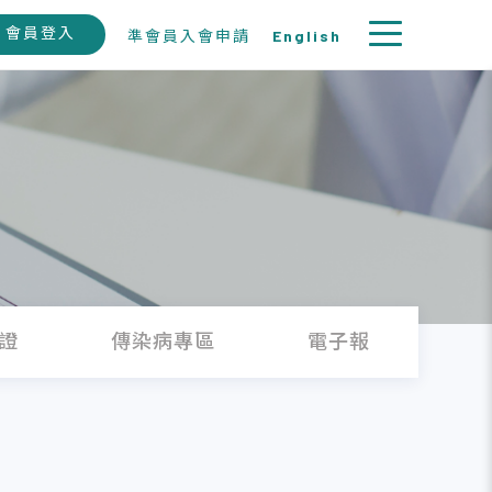
會員登入
準會員入會申請
English
證
傳染病專區
電子報
徵