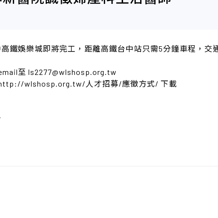
中高鐵娛樂城即將完工，距離高鐵台中站只需5分鐘車程，交
 ls2277@wlshosp.org.tw
//wlshosp.org.tw/人才招募/應徵方式/ 下載
7