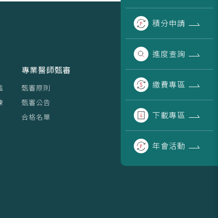
積分
申請
進度
查詢
專業醫師甄審
繳費
專區
鑑
甄審原則
練
甄審公告
下載
專區
合格名單
年會
活動