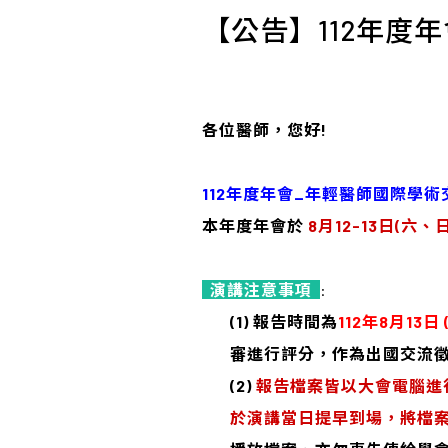
【公告】112年度
各位醫師，您好!
112
年度年會_年輕醫師國際學術
本年度
年會於
8月12-13日(六、日
演講注意事項
:
(1)
報告時間
為
112
年8月13
審進行評分，作為出國交流
(2)
報告檔案皆以大會電腦進
於演講當日提早到場，將檔