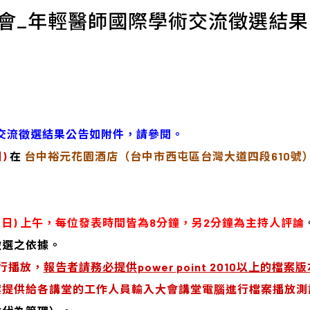
年會_年輕醫師國際學術交流徵選結果
交流徵選結果公告如附件，請參閱。
)
在
台中裕元花園酒店（
台中市西屯區台灣大道四段610號
日 (日) 上午，每位發表時間皆為8分鐘，另2分鐘為主持人評論
徵選之依據。
行播放，
報告者請務必提供power point 2010以上的
案提供給各講堂的工作人員輸入大會講堂電腦進行檔案播放測