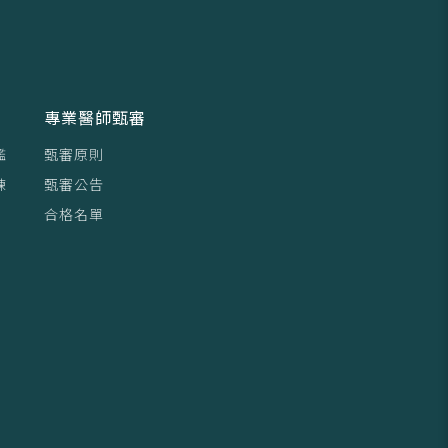
專業醫師甄審
鑑
甄審原則
練
甄審公告
合格名單