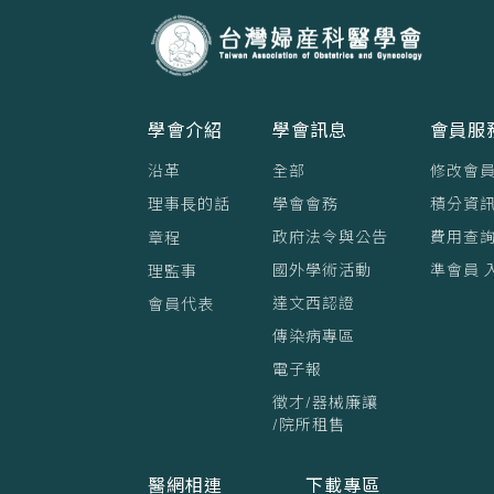
學會介紹
學會訊息
會員服
沿革
全部
修改會
理事⻑的話
學會會務
積分資訊
政府法令與公告
費用查
章程
國外學術活動
準會員 
理監事
達文西認證
會員代表
傳染病專區
電子報
徵才/器械廉讓
/院所租售
醫網相連
下載專區