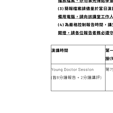
播放檔案、亦勿事先傳給學
(3)
簡報檔案請儘量於當日演
備用電腦，請向該講堂工作
(4) 為嚴格控制報告時間
開燈，請各位報告者務必遵
演講時間
第
按
(
Young Doctor Session
第7
(皆8分鐘報告 + 2分鐘講評)