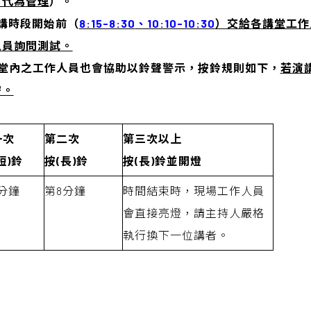
會代為管理
）。
講時段開始前（
8:15-8:30
、10:10-10:30
）交給各講堂工作
人員詢問測試。
，講堂內之工作人員也會協助以鈴聲警示，按鈴規則如下，
若演
守。
一次
第二次
第三次以上
短
)
鈴
按
(
長
)
鈴
按
(
長
)
鈴並開燈
分鐘
第8分鐘
時間結束時，現場工作人員
會直接亮燈，請主持人嚴格
執行換下一位講者。