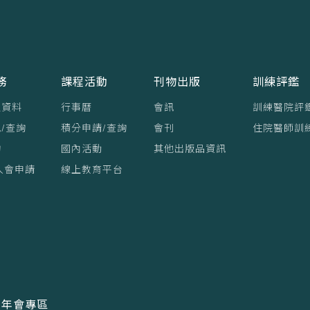
務
課程活動
刊物出版
訓練評鑑
員資料
行事曆
會訊
訓練醫院評
/查詢
積分申請/查詢
會刊
住院醫師訓
詢
國內活動
其他出版品資訊
入會申請
線上教育平台
年會專區