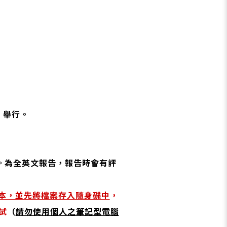
）
舉行。
。為全英文報告，報告時會有評
檔案版本，並先將檔案存入隨身碟中
，
試
（
請勿使用個人之筆記型電腦