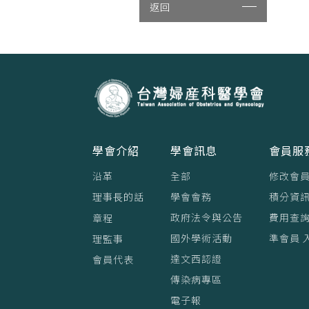
返回
學會介紹
學會訊息
會員服
沿革
全部
修改會
理事⻑的話
學會會務
積分資訊
政府法令與公告
費用查
章程
國外學術活動
準會員 
理監事
達文西認證
會員代表
傳染病專區
電子報