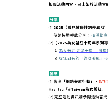
相關活動內容，已上架於活動官
分享
(1)
2025
【看見健康性別差異 從
敬請協助轉載分享：
FB
活動宣
(2)
【2025為女著紅十周年系列
A
為女著紅
走過十年」-
歷年
B
從無到有的「為女著紅」-
響應
(1) 響應
「網路著紅行動」
，
3/7
Hashtag「
#Taiwan為女著紅
」
(2) 完整活動資訊請參閱活動官