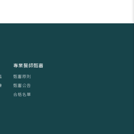
專業醫師甄審
鑑
甄審原則
練
甄審公告
合格名單