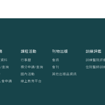
務
課程活動
刊物出版
訓練評鑑
員資料
行事曆
會訊
訓練醫院評
/查詢
積分申請/查詢
會刊
住院醫師訓
詢
國內活動
其他出版品資訊
入會申請
線上教育平台