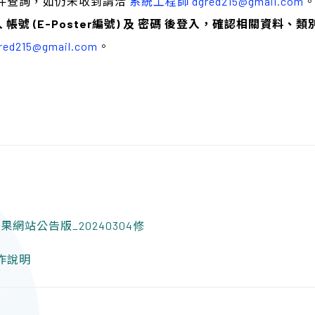
件查詢，如仍未收到請洽
系統工程師 dgred215@gmail.com
 帳號 (E-Poster編號) 及 密碼 後登入，確認相關資料
d215@gmail.com
。
審核結果網站公告版_20240304修
操作說明