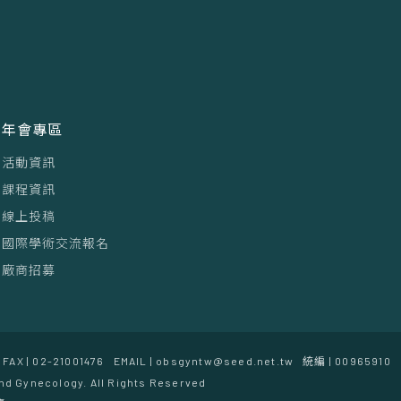
年會專區
活動資訊
課程資訊
線上投稿
國際學術交流報名
廠商招募
FAX | 02-21001476
EMAIL | obsgyntw@seed.net.tw
統編 | 00965910
nd Gynecology. All Rights Reserved