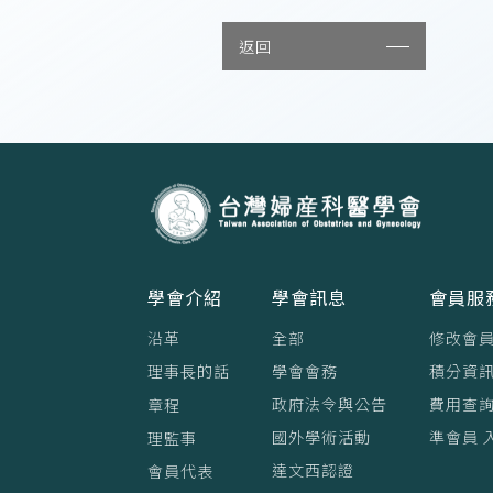
返回
學會介紹
學會訊息
會員服
沿革
全部
修改會
理事⻑的話
學會會務
積分資訊
政府法令與公告
費用查
章程
國外學術活動
準會員 
理監事
達文西認證
會員代表