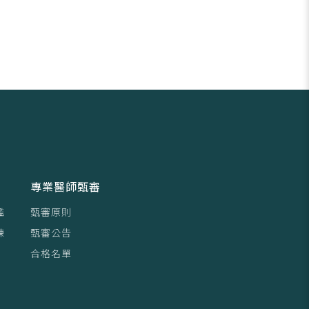
專業醫師甄審
鑑
甄審原則
練
甄審公告
合格名單