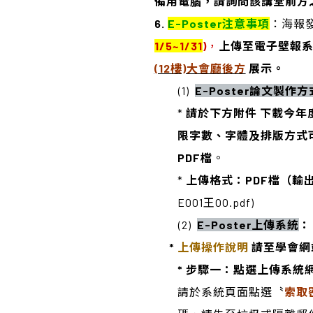
備用電腦，請詢問該講堂前方
6.
E-Poster
注意事項
：海報
1/5~1/31
)
，
上傳至電子壁報
(12樓)大會廳後方
展示。
(1)
E-Poster
論文製作方
*
請於下方附件 下載今年
限字數、字體及排版方式可
PDF檔
。
*
上傳格式：PDF檔（輸
E001王OO.pdf)
(2)
E-Poster
上傳系統
*
上傳操作說明
請至學會網
* 步驟一：點選上傳系統
請於系統頁面點選〝
索取