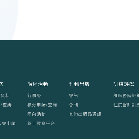
務
課程活動
刊物出版
訓練評鑑
員資料
行事曆
會訊
訓練醫院評
/查詢
積分申請/查詢
會刊
住院醫師訓
詢
國內活動
其他出版品資訊
入會申請
線上教育平台