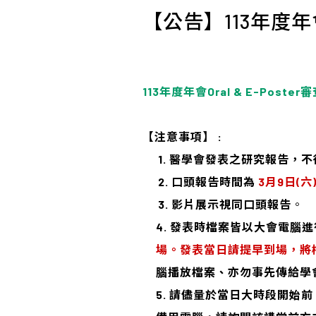
【公告】113年度年會
113年度年會Oral & E-Pos
【注意事項】 :
1. 醫學會發表之研究報告，
2. 口頭報告時間為
3
月9日(六
3. 影片展示視同口頭報告
。
4. 發表時檔案皆以大會電腦
場。發表當日請提早到場，將
腦播放檔案、亦勿事先傳給學
5. 請儘量於當日大時段開始前（