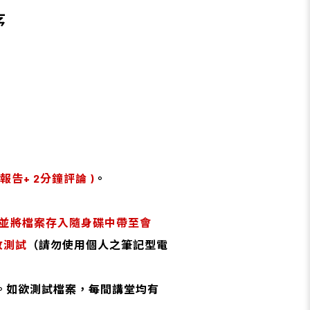
序
報告+ 2分鐘評論 )
。
版本，並將檔案存入隨身碟中帶至會
放測試
（請勿使用個人之筆記型電
作人員。如欲測試檔案，每間講堂均有