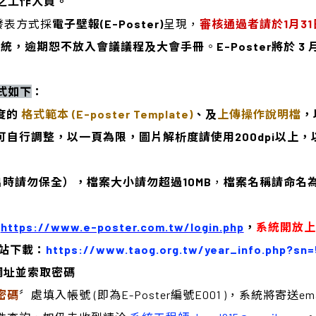
之工作人員。
發表方式採
電子壁報(E-Poster)
呈現，
審核通過者請於1月31
系統，逾期恕不放入會議議程及大會手冊
。
E-Poster
將於 3 
式如下
：
度的
格式範本 (E-poster Template)
、及
上傳操作說明檔
，
自行調整，以一頁為限，圖片解析度請使用200dpi以上
出時請勿保全），檔案大小請勿超過10MB
，
檔案名稱請命名
：
https://www.e-poster.com.tw/login.php
，
系統開放
站下載：
https://www.taog.org.tw/year_info.php?sn=
網址並索取密碼
密碼
〞處填入帳號 (即為E-Poster編號E001 )，系統將寄送em