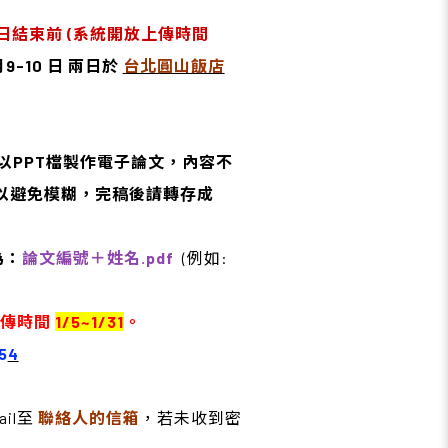
日結束前 (系統開放上傳時間
月9-10 日 兩日於
台北圓山飯店
以PPT檔製作電子論文，內容不
，以避免模糊，完稿後請轉存成
為：
論文編號＋姓名.pdf
(例如:
上傳時間
1/5~1/31
。
5
4
ail至
聯絡人的信箱
，若未收到密