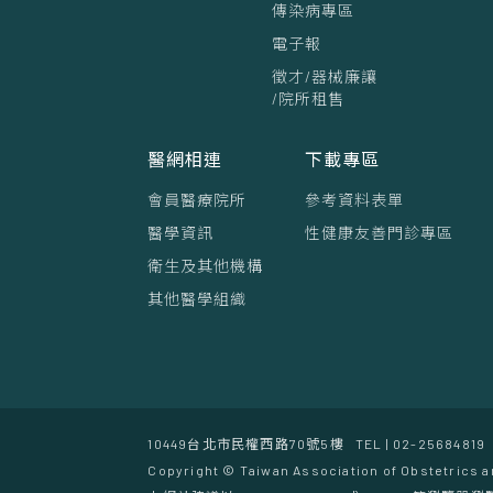
傳染病專區
電子報
徵才/器械廉讓
/院所租售
醫網相連
下載專區
會員醫療院所
參考資料表單
醫學資訊
性健康友善門診專區
衛生及其他機構
其他醫學組織
10449台北市民權西路70號5樓
TEL | 02-25684819
Copyright © Taiwan Association of Obstetrics a