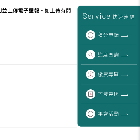
。
、類別並上傳電子壁報。
如上傳有問
Service
快速連結
積分
申請
進度
查詢
繳費
專區
下載
專區
年會
活動